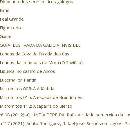
Dicionario dos seres míticos galegos
Eimil
Feal Grande
Figueiredo
Gaifar
GUÍA ILUSTRADA DA GALICIA INVISIBLE
Lendas da Cova da Furada dos Cas
Lendas das mámoas de Morá (O Saviñao)
Libunca, no castro de Ancos
Lucerna, en Pantín
Micromitos 005: A Atlántida
Micromitos 015: A espada de Brandomés
Micromitos 112: Alcaparra do Bierzo
nº 08 (2012).-QUINTÍA PEREIRA, Rafa: A cidade somerxida da L
nº 17 (2021): Adalid Rodríguez, Rafael José: Serpes e dragóns. Par