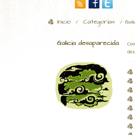
Inicio
Categorías
/
/
Gal
Galicia desaparecida
Con
des