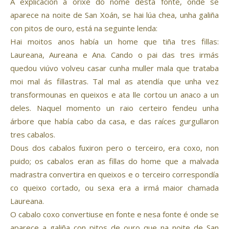
A explicación á orixe do nome desta fonte, onde se
aparece na noite de San Xoán, se hai lúa chea, unha galiña
con pitos de ouro, está na seguinte lenda:
Hai moitos anos había un home que tiña tres fillas:
Laureana, Aureana e Ana. Cando o pai das tres irmás
quedou viúvo volveu casar cunha muller mala que trataba
moi mal ás fillastras. Tal mal as atendía que unha vez
transformounas en queixos e ata lle cortou un anaco a un
deles. Naquel momento un raio certeiro fendeu unha
árbore que había cabo da casa, e das raíces gurgullaron
tres cabalos.
Dous dos cabalos fuxiron pero o terceiro, era coxo, non
puido; os cabalos eran as fillas do home que a malvada
madrastra convertira en queixos e o terceiro correspondía
co queixo cortado, ou sexa era a irmá maior chamada
Laureana.
O cabalo coxo convertiuse en fonte e nesa fonte é onde se
aparece a galiña con pitos de ouro que na noite de San