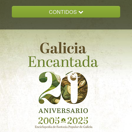
CONTIDOS
INICIO
GALICIA ENCANTADA
DOCUMENTACION
NOVAS
CONTACTO