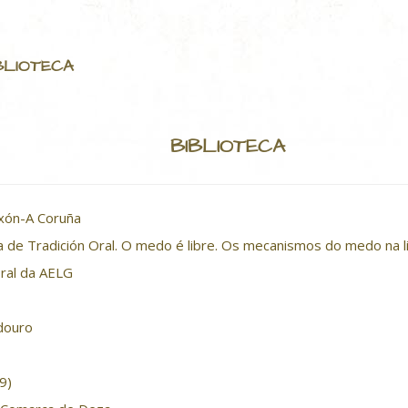
BLIOTECA
BIBLIOTECA
ixón-A Coruña
a de Tradición Oral. O medo é libre. Os mecanismos do medo na lit
Oral da AELG
douro
9)