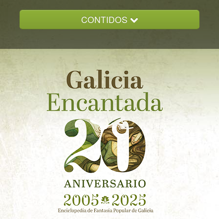
CONTIDOS
INICIO
GALICIA ENCANTADA
DOCUMENTACION
NOVAS
CONTACTO