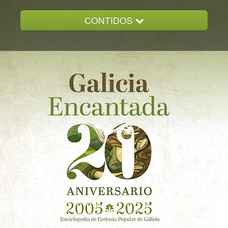
CONTIDOS
INICIO
GALICIA ENCANTADA
DOCUMENTACION
NOVAS
CONTACTO