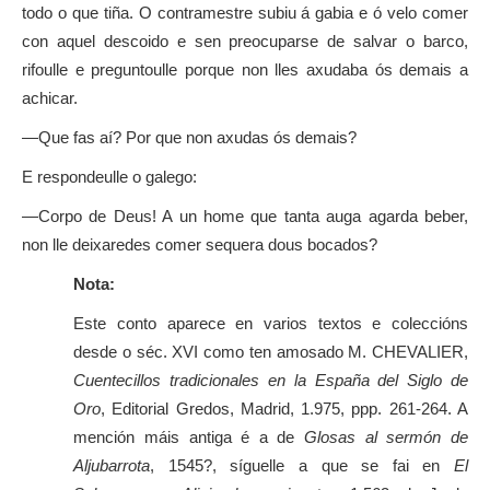
todo o que tiña. O contramestre subiu á gabia e ó velo comer
con aquel descoido e sen preocuparse de salvar o barco,
rifoulle e preguntoulle porque non lles axudaba ós demais a
achicar.
—Que fas aí? Por que non axudas ós demais?
E respondeulle o galego:
—Corpo de Deus! A un home que tanta auga agarda beber,
non lle deixaredes comer sequera dous bocados?
Nota:
Este conto aparece en varios textos e coleccións
desde o séc. XVI como ten amosado M. CHEVALIER,
Cuentecillos tradicionales en la España del Siglo de
Oro
, Editorial Gredos, Madrid, 1.975, ppp. 261-264. A
mención máis antiga é a de
Glosas al sermón de
Aljubarrota
, 1545?, síguelle a que se fai en
El