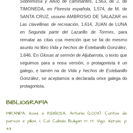
Sobremesa y Alivio de caminantes
, 1.563, de J. de
TIMONEDA, en
Floresta española
, 1.574, de M. de
SANTA CRUZ, usouno AMBROSIO DE SALAZAR en
Las clavellinas de recreación
, 1.614, JUAN de LUNA
en
Segunda parte del Lazarillo de Tormes
, para
rematar as citas coa mención que se fai do mesmo
asunto no libro
Vida y hechos de Estebanillo González
,
1.646. En
Glosas al sermón de Aljubarrota
, o texto que
seguimos para a nosa versión, o protagonista é un
galego, e tamén na de
Vida y hechos de Estebanillo
González
, se aceptamos a declarada orixe galega do
protagonista.
BIBLIOGRAFÍA
MIRANDA, Xosé e REIGOSA, Antonio (2003): Contos de
parvos e pillos, I, Col. Cabalo Buligán nº 17, Vigo: Xerais, p.
43.