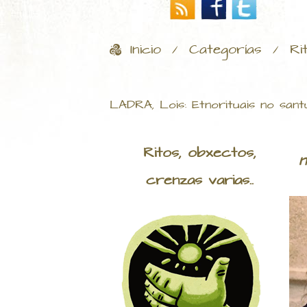
Inicio
Categorías
Ri
/
/
LADRA, Lois: Etnorituais no sa
Ritos, obxectos,
n
crenzas varias..