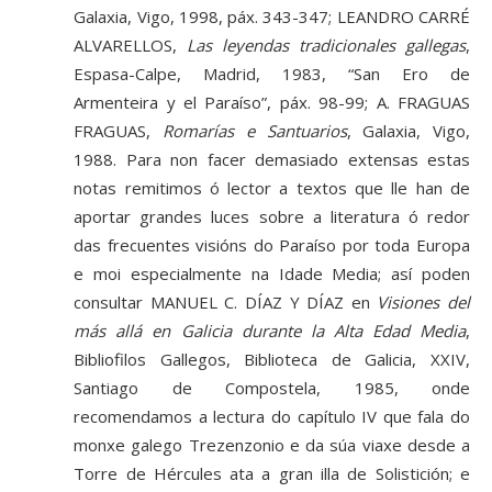
Galaxia, Vigo, 1998, páx. 343-347; LEANDRO CARRÉ
ALVARELLOS,
Las leyendas tradicionales gallegas
,
Espasa-Calpe, Madrid, 1983, “San Ero de
Armenteira y el Paraíso”, páx. 98-99; A. FRAGUAS
FRAGUAS,
Romarías e Santuarios
, Galaxia, Vigo,
1988. Para non facer demasiado extensas estas
notas remitimos ó lector a textos que lle han de
aportar grandes luces sobre a literatura ó redor
das frecuentes visións do Paraíso por toda Europa
e moi especialmente na Idade Media; así poden
consultar MANUEL C. DÍAZ Y DÍAZ en
Visiones del
más allá en Galicia durante la Alta Edad Media
,
Bibliofilos Gallegos, Biblioteca de Galicia, XXIV,
Santiago de Compostela, 1985, onde
recomendamos a lectura do capítulo IV que fala do
monxe galego Trezenzonio e da súa viaxe desde a
Torre de Hércules ata a gran illa de Solistición; e