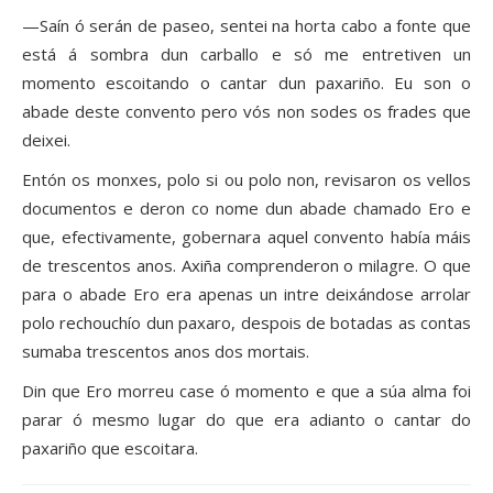
—Saín ó serán de paseo, sentei na horta cabo a fonte que
está á sombra dun carballo e só me entretiven un
momento escoitando o cantar dun paxariño. Eu son o
abade deste convento pero vós non sodes os frades que
deixei.
Entón os monxes, polo si ou polo non, revisaron os vellos
documentos e deron co nome dun abade chamado Ero e
que, efectivamente, gobernara aquel convento había máis
de trescentos anos. Axiña comprenderon o milagre. O que
para o abade Ero era apenas un intre deixándose arrolar
polo rechouchío dun paxaro, despois de botadas as contas
sumaba trescentos anos dos mortais.
Din que Ero morreu case ó momento e que a súa alma foi
parar ó mesmo lugar do que era adianto o cantar do
paxariño que escoitara.