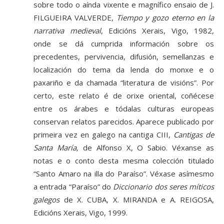
sobre todo o aínda vixente e magnífico ensaio de J.
FILGUEIRA VALVERDE,
Tiempo y gozo eterno en la
narrativa medieval
, Edicións Xerais, Vigo, 1982,
onde se dá cumprida información sobre os
precedentes, pervivencia, difusión, semellanzas e
localización do tema da lenda do monxe e o
paxariño e da chamada “literatura de visións”. Por
certo, este relato é de orixe oriental, coñécese
entre os árabes e tódalas culturas europeas
conservan relatos parecidos. Aparece publicado por
primeira vez en galego na cantiga CIII,
Cantigas de
Santa María,
de Alfonso X, O Sabio. Véxanse as
notas e o conto desta mesma colección titulado
“Santo Amaro na illa do Paraíso”. Véxase asímesmo
a entrada “Paraíso” do
Diccionario dos seres míticos
galegos
de X. CUBA, X. MIRANDA e A. REIGOSA,
Edicións Xerais, Vigo, 1999.