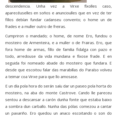
descendencia. Unha vez a Virxe fíxolles caso,
aparecéuselles en soños e anuncioulles que en vez de ter
fillos debían fundar cadanseu convento; o home un de
frades e a muller outro de freiras.
Cumpriron o mandado; o home, de nome Ero, fundou o
mosteiro de Armenteira, e a muller o de Frairas. Ero, que
fora home de armas, fillo de familia fidalga con pazo e
todo, arredouse da vida mundana e fíxose frade. E en
seguida foi nomeado abade do mosteiro que fundara. E
desde que escoitou falar das marabillas do Paraíso volveu
a teimar coa Virxe para que llo amosase.
E un día pola hora do serán saíu dar un paseo pola horta do
mosteiro, na aba do monte Castrove. Cando lle pareceu
sentou a descansar a carón dunha fonte que estaba baixo
a sombra dun carballo. Nunha das pólas comezou a cantar
un paxariño. Ero quedou un anaco escoitando o son do