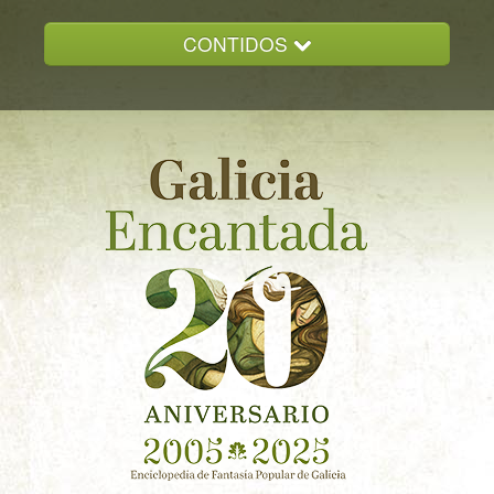
CONTIDOS
INICIO
GALICIA ENCANTADA
DOCUMENTACION
NOVAS
CONTACTO