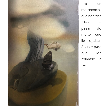
Era un
matrimonio
que non tiña
fillos a
pesar do
moito que
lle rogaban
á Virxe para
que lles
axudase a
ter