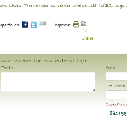
uivo Chaira: Transcrición da versión oral de LUIS NÚÑEZ, Lugo. a
parte en.
Imprimir.
nviar comentario a este artigo:
Texto:
Autor:
Teu email:
Copia no c