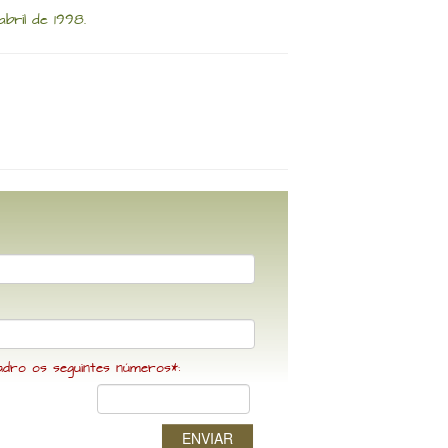
bril de 1998.
adro os seguintes números*:
ENVIAR