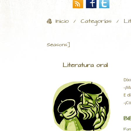
Inicio
Categorías
Li
/
/
Seasons]
Literatura oral
Díx
-¡M
E d
-¡C
BI
Fon