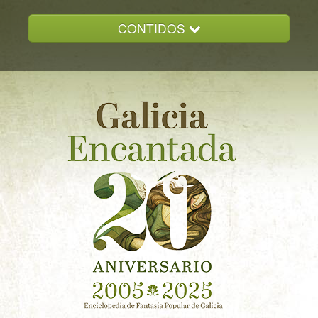
CONTIDOS
INICIO
GALICIA ENCANTADA
DOCUMENTACION
NOVAS
CONTACTO