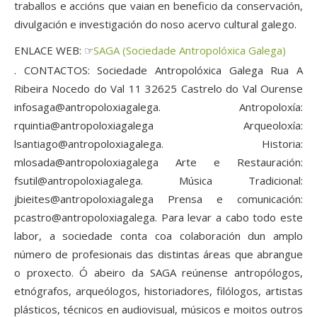
traballos e accións que vaian en beneficio da conservación,
divulgación e investigación do noso acervo cultural galego.
ENLACE WEB: ☞
SAGA (Sociedade Antropolóxica Galega)
. CONTACTOS: Sociedade Antropolóxica Galega Rua A
Ribeira Nocedo do Val 11 32625 Castrelo do Val Ourense
infosaga@antropoloxiagalega. Antropoloxía:
rquintia@antropoloxiagalega Arqueoloxía:
lsantiago@antropoloxiagalega. Historia:
mlosada@antropoloxiagalega Arte e Restauración:
fsutil@antropoloxiagalega. Música Tradicional:
jbieites@antropoloxiagalega Prensa e comunicación:
pcastro@antropoloxiagalega. Para levar a cabo todo este
labor, a sociedade conta coa colaboración dun amplo
número de profesionais das distintas áreas que abrangue
o proxecto. Ó abeiro da SAGA reúnense antropólogos,
etnógrafos, arqueólogos, historiadores, filólogos, artistas
plásticos, técnicos en audiovisual, músicos e moitos outros