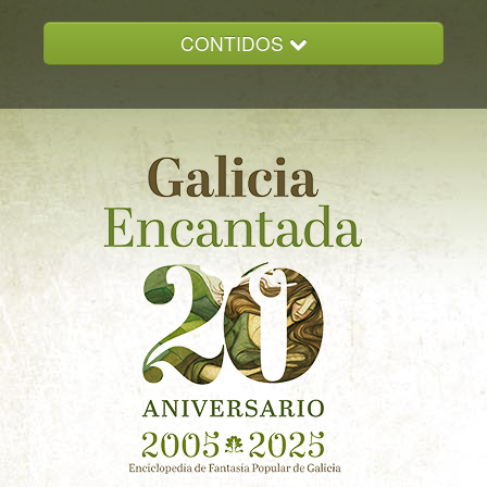
CONTIDOS
INICIO
GALICIA ENCANTADA
DOCUMENTACION
NOVAS
CONTACTO