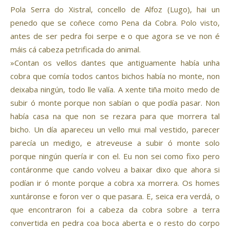
Pola Serra do Xistral, concello de Alfoz (Lugo), hai un
penedo que se coñece como Pena da Cobra. Polo visto,
antes de ser pedra foi serpe e o que agora se ve non é
máis cá cabeza petrificada do animal.
»Contan os vellos dantes que antiguamente había unha
cobra que comía todos cantos bichos había no monte, non
deixaba ningún, todo lle valía. A xente tiña moito medo de
subir ó monte porque non sabían o que podía pasar. Non
había casa na que non se rezara para que morrera tal
bicho. Un día apareceu un vello mui mal vestido, parecer
parecía un medigo, e atreveuse a subir ó monte solo
porque ningún quería ir con el. Eu non sei como fixo pero
contáronme que cando volveu a baixar dixo que ahora si
podían ir ó monte porque a cobra xa morrera. Os homes
xuntáronse e foron ver o que pasara. E, seica era verdá, o
que encontraron foi a cabeza da cobra sobre a terra
convertida en pedra coa boca aberta e o resto do corpo