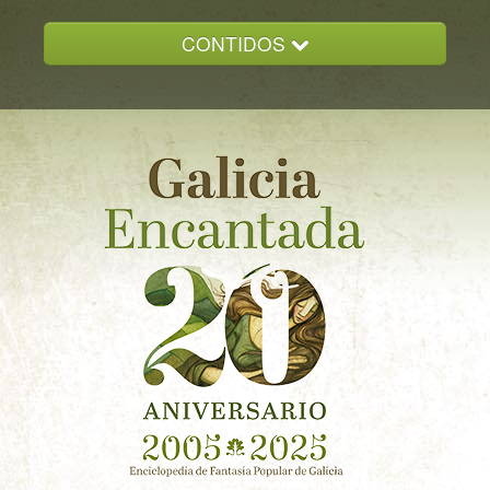
CONTIDOS
INICIO
GALICIA ENCANTADA
DOCUMENTACION
NOVAS
CONTACTO