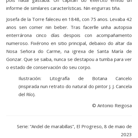
pois nada gastaba. Un capitán do exército emitiu un
informe de similares características. Nin engurras tiña.
Josefa de la Torre faleceu en 1848, con 75 anos. Levaba 42
anos sen comer nin beber. Tras facerlle unha autopsia
enterrárona cinco días despois con acompañamento
numeroso. Fixérono en sitio principal, debaixo do altar da
Nosa Señora do Carme, na igrexa de Santa María de
Gonzar. Que se saiba, nunca se destapou a tumba para ver
o estado de conservación do seu corpo.
Ilustración: Litografía de Botana Cancelo
(inspirada nun retrato do natural do pintor J. J. Cancela
del Río).
© Antonio Reigosa
Serie: “Andel de marabillas”, El Progreso, 8 de maio de
2023