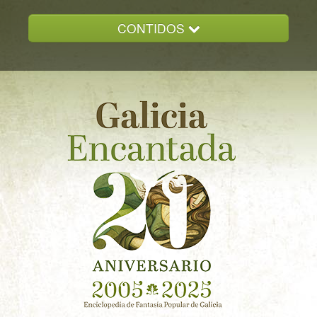
CONTIDOS
INICIO
GALICIA ENCANTADA
DOCUMENTACION
NOVAS
CONTACTO