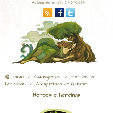
Actualizado en data 27/07/2026
Inicio
Categorías
Heroes e
/
/
heroínas
/
A espiritada de Gonzar
Heroes e heroínas