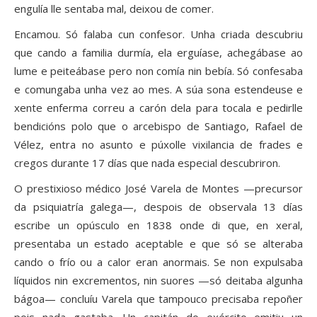
engulía lle sentaba mal, deixou de comer.
Encamou. Só falaba cun confesor. Unha criada descubriu
que cando a familia durmía, ela erguíase, achegábase ao
lume e peiteábase pero non comía nin bebía. Só confesaba
e comungaba unha vez ao mes. A súa sona estendeuse e
xente enferma correu a carón dela para tocala e pedirlle
bendicións polo que o arcebispo de Santiago, Rafael de
Vélez, entra no asunto e púxolle vixilancia de frades e
cregos durante 17 días que nada especial descubriron.
O prestixioso médico José Varela de Montes —precursor
da psiquiatría galega—, despois de observala 13 días
escribe un opúsculo en 1838 onde di que, en xeral,
presentaba un estado aceptable e que só se alteraba
cando o frío ou a calor eran anormais. Se non expulsaba
líquidos nin excrementos, nin suores —só deitaba algunha
bágoa— concluíu Varela que tampouco precisaba repoñer