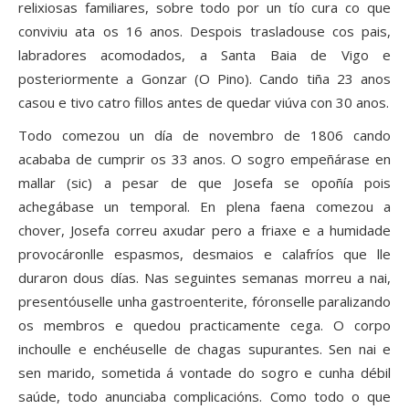
relixiosas familiares, sobre todo por un tío cura co que
conviviu ata os 16 anos. Despois trasladouse cos pais,
labradores acomodados, a Santa Baia de Vigo e
posteriormente a Gonzar (O Pino). Cando tiña 23 anos
casou e tivo catro fillos antes de quedar viúva con 30 anos.
Todo comezou un día de novembro de 1806 cando
acababa de cumprir os 33 anos. O sogro empeñárase en
mallar (sic) a pesar de que Josefa se opoñía pois
achegábase un temporal. En plena faena comezou a
chover, Josefa correu axudar pero a friaxe e a humidade
provocáronlle espasmos, desmaios e calafríos que lle
duraron dous días. Nas seguintes semanas morreu a nai,
presentóuselle unha gastroenterite, fóronselle paralizando
os membros e quedou practicamente cega. O corpo
inchoulle e enchéuselle de chagas supurantes. Sen nai e
sen marido, sometida á vontade do sogro e cunha débil
saúde, todo anunciaba complicacións. Como todo o que