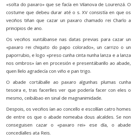
«solta do paxaro» que se facía en Vilanova de Lourenzá. O
costume que debeu durar até o s. XV consistía en que os
veciños tiñan que cazar un paxaro chamado rei Charlo a
principios de ano.
Os veciños xuntábanse nas datas previas para cazar un
«paxaro rei chiquito do papo colorado», un carrizo o un
paporrubio, e logo «preso cunha cinta nunha lanza e a lanza
nos ombros» ían en procesión e presentábanllo ao abade,
quen llelo agradecía con viño e pan trigo.
O abade cortáballe ao paxaro algunhas plumas cunha
tesoira e, tras facerlles ver que podería facer con eles o
mesmo, ceibábao en sinal de magnanimidade.
Despois, os veciños ían ao concello e escollían catro homes
de entre os que o abade nomeaba dous alcaldes. Se non
conseguisen cazar o «paxaro rei» ese día, o abade
concedíalles ata Reis.