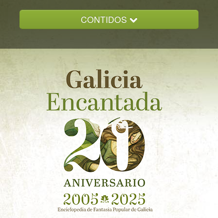
CONTIDOS
INICIO
GALICIA ENCANTADA
DOCUMENTACION
NOVAS
CONTACTO