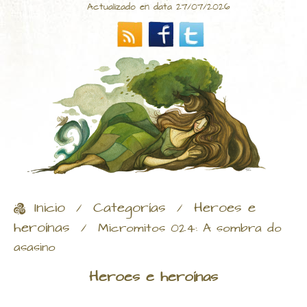
Actualizado en data 27/07/2026
Inicio
Categorías
Heroes e
/
/
heroínas
/
Micromitos 024: A sombra do
asasino
Heroes e heroínas