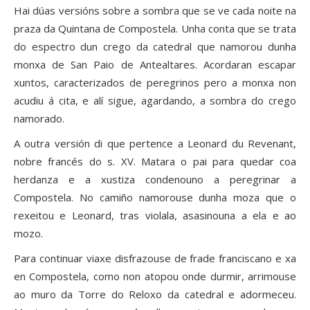
Hai dúas versións sobre a sombra que se ve cada noite na
praza da Quintana de Compostela. Unha conta que se trata
do espectro dun crego da catedral que namorou dunha
monxa de San Paio de Antealtares. Acordaran escapar
xuntos, caracterizados de peregrinos pero a monxa non
acudiu á cita, e alí sigue, agardando, a sombra do crego
namorado.
A outra versión di que pertence a Leonard du Revenant,
nobre francés do s. XV. Matara o pai para quedar coa
herdanza e a xustiza condenouno a peregrinar a
Compostela. No camiño namorouse dunha moza que o
rexeitou e Leonard, tras violala, asasinouna a ela e ao
mozo.
Para continuar viaxe disfrazouse de frade franciscano e xa
en Compostela, como non atopou onde durmir, arrimouse
ao muro da Torre do Reloxo da catedral e adormeceu.