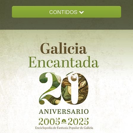
CONTIDOS
INICIO
GALICIA ENCANTADA
DOCUMENTACION
NOVAS
CONTACTO