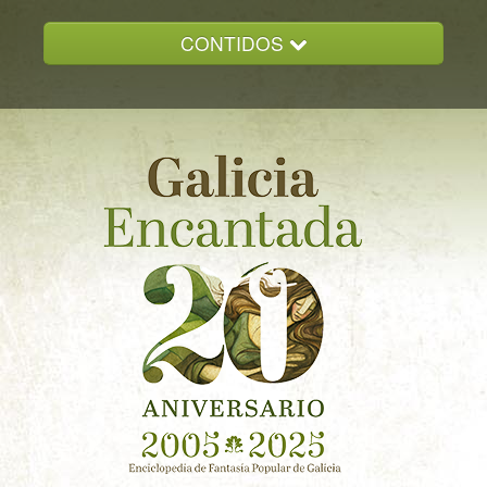
CONTIDOS
INICIO
GALICIA ENCANTADA
DOCUMENTACION
NOVAS
CONTACTO