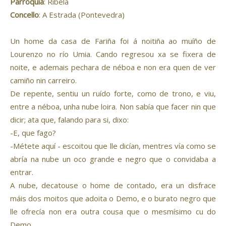
Parroquia
: Ribela
Concello
: A Estrada (Pontevedra)
Un home da casa de Fariña foi á noitiña ao muíño de
Lourenzo no río Umia. Cando regresou xa se fixera de
noite, e ademais pechara de néboa e non era quen de ver
camiño nin carreiro.
De repente, sentiu un ruído forte, como de trono, e viu,
entre a néboa, unha nube loira. Non sabía que facer nin que
dicir; ata que, falando para si, dixo:
-E, que fago?
-Métete aquí - escoitou que lle dicían, mentres vía como se
abría na nube un oco grande e negro que o convidaba a
entrar.
A nube, decatouse o home de contado, era un disfrace
máis dos moitos que adoita o Demo, e o burato negro que
lle ofrecía non era outra cousa que o mesmísimo cu do
Demo.