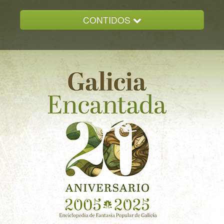
CONTIDOS
INICIO
GALICIA ENCANTADA
DOCUMENTACION
NOVAS
CONTACTO