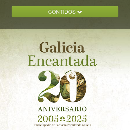
CONTIDOS
INICIO
GALICIA ENCANTADA
DOCUMENTACION
NOVAS
CONTACTO