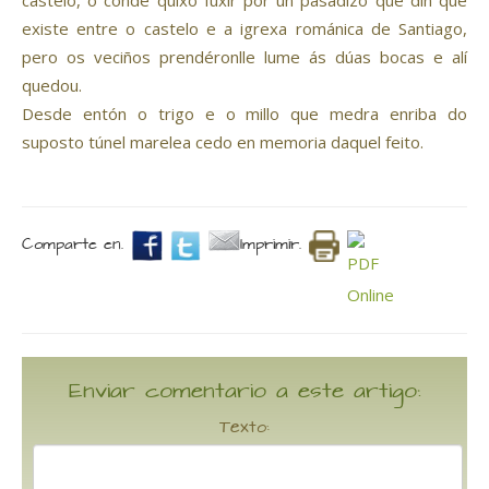
castelo, o conde quixo fuxir por un pasadizo que din que
existe entre o castelo e a igrexa románica de Santiago,
pero os veciños prendéronlle lume ás dúas bocas e alí
quedou.
Desde entón o trigo e o millo que medra enriba do
suposto túnel marelea cedo en memoria daquel feito.
Comparte en.
Imprimir.
Enviar comentario a este artigo:
Texto: