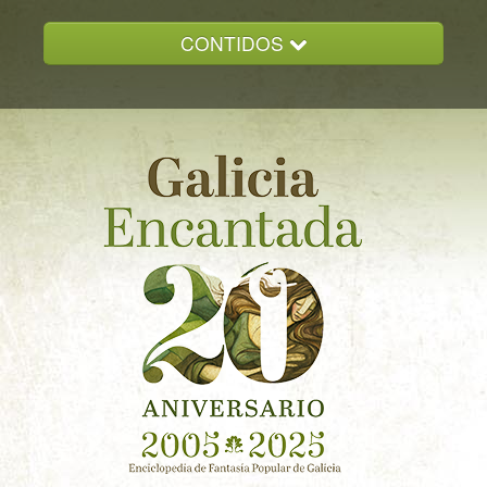
CONTIDOS
INICIO
GALICIA ENCANTADA
DOCUMENTACION
NOVAS
CONTACTO