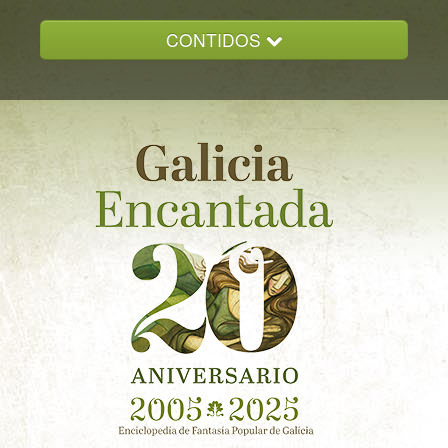
CONTIDOS
INICIO
GALICIA ENCANTADA
DOCUMENTACION
NOVAS
CONTACTO