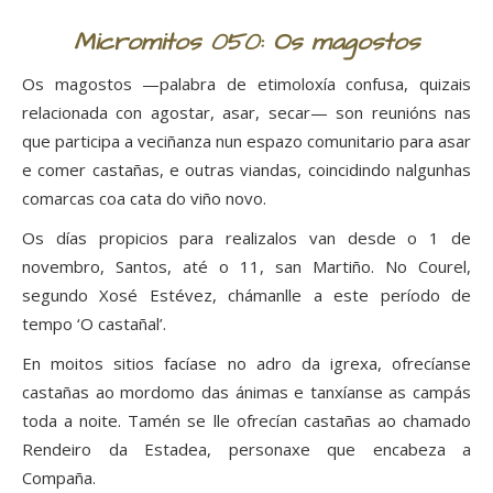
Micromitos 050: Os magostos
Os magostos —palabra de etimoloxía confusa, quizais
relacionada con agostar, asar, secar— son reunións nas
que participa a veciñanza nun espazo comunitario para asar
e comer castañas, e outras viandas, coincidindo nalgunhas
comarcas coa cata do viño novo.
Os días propicios para realizalos van desde o 1 de
novembro, Santos, até o 11, san Martiño. No Courel,
segundo Xosé Estévez, chámanlle a este período de
tempo ‘O castañal’.
En moitos sitios facíase no adro da igrexa, ofrecíanse
castañas ao mordomo das ánimas e tanxíanse as campás
toda a noite. Tamén se lle ofrecían castañas ao chamado
Rendeiro da Estadea, personaxe que encabeza a
Compaña.