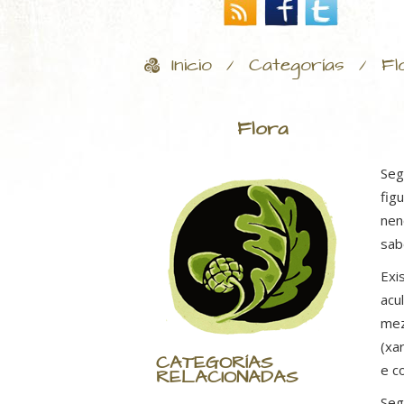
Inicio
Categorías
Fl
/
/
Flora
Seg
fig
nen
sab
Exi
acu
mez
(xa
CATEGORÍAS
e c
RELACIONADAS
Seg