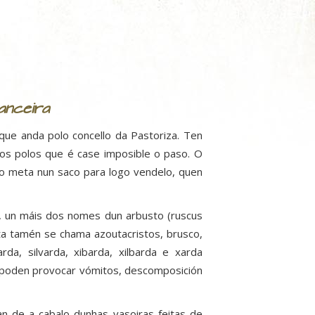
anceira
ue anda polo concello da Pastoriza. Ten
gos polos que é case imposible o paso. O
e o meta nun saco para logo vendelo, quen
, un máis dos nomes dun arbusto (ruscus
anta tamén se chama azoutacristos, brusco,
arda, silvarda, xibarda, xilbarda e xarda
s poden provocar vómitos, descomposición
 de a cabalo dunhas vasoiras feitas de