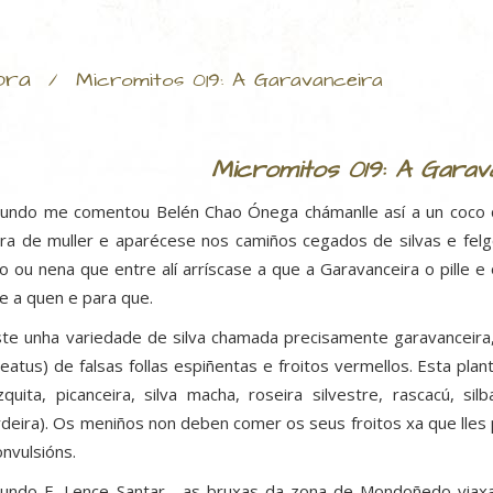
ora
/
Micromitos 019: A Garavanceira
Micromitos 019: A Garav
undo me comentou Belén Chao Ónega chámanlle así a un coco q
ura de muller e aparécese nos camiños cegados de silvas e fel
o ou nena que entre alí arríscase a que a Garavanceira o pille 
e a quen e para que.
ste unha variedade de silva chamada precisamente garavanceira
leatus) de falsas follas espiñentas e froitos vermellos. Esta pl
quita, picanceira, silva macha, roseira silvestre, rascacú, silb
rdeira). Os meniños non deben comer os seus froitos xa que lle
onvulsións.
undo E. Lence Santar, as bruxas da zona de Mondoñedo viaxan