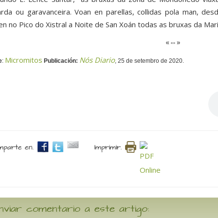
arda ou garavanceira. Voan en parellas, collidas pola man, de
en no Pico do Xistral a Noite de San Xoán todas as bruxas da Mar
«⇔»
Micromitos
Nós Diario
e
:
Publicación:
, 25 de setembro de 2020.
parte en.
Imprimir.
nviar comentario a este artigo: