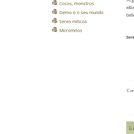
Cocos, monstros
xib
Demo e o seu mundo
teñ
Seres míticos
Micromitos
Seri
Com
E