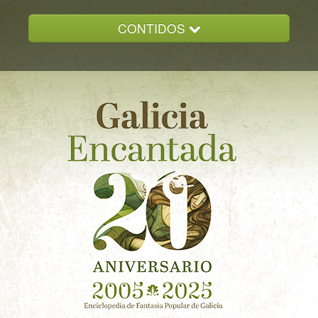
CONTIDOS
INICIO
GALICIA ENCANTADA
DOCUMENTACION
NOVAS
CONTACTO