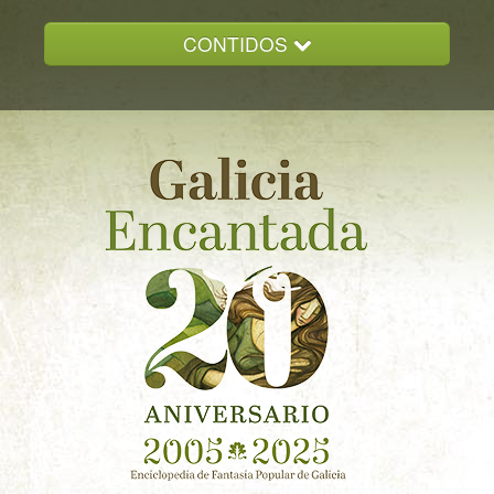
CONTIDOS
INICIO
GALICIA ENCANTADA
DOCUMENTACION
NOVAS
CONTACTO