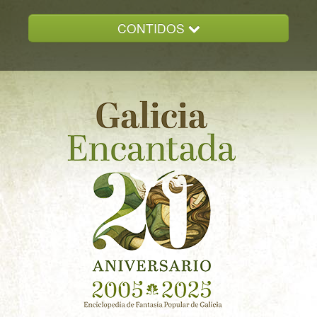
CONTIDOS
INICIO
GALICIA ENCANTADA
DOCUMENTACION
NOVAS
CONTACTO