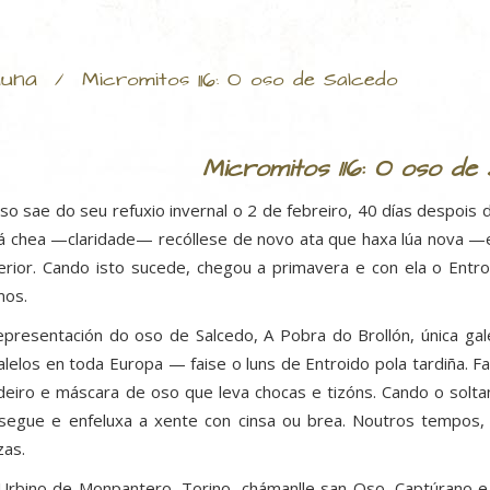
una
/
Micromitos 116: O oso de Salcedo
Micromitos 116: O oso de
so sae do seu refuxio invernal o 2 de febreiro, 40 días despois d
á chea —claridade— recóllese de novo ata que haxa lúa nova —e
erior. Cando isto sucede, chegou a primavera e con ela o Entr
os.
epresentación do oso de Salcedo, A Pobra do Brollón, única g
alelos en toda Europa — faise o luns de Entroido pola tardiña. F
deiro e máscara de oso que leva chocas e tizóns. Cando o solta
segue e enfeluxa a xente con cinsa ou brea. Noutros tempos,
as.
Urbino de Monpantero, Torino, chámanlle san Oso. Captúrano e