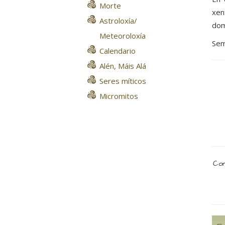
Morte
xen
Astroloxía/
dom
Meteoroloxía
Sem
Calendario
Alén, Máis Alá
Seres míticos
Micromitos
Com