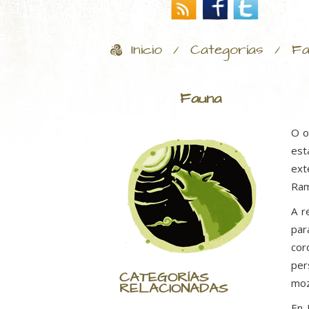
Inicio
Categorías
Fa
/
/
Fauna
O o
est
ext
Ram
A r
par
cor
per
CATEGORÍAS
moz
RELACIONADAS
En 