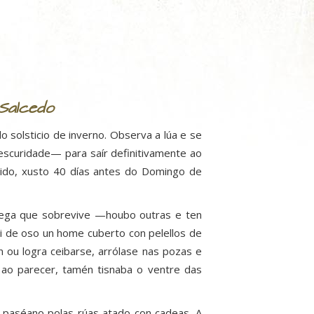
 Salcedo
o solsticio de inverno. Observa a lúa e se
scuridade— para saír definitivamente ao
oido, xusto 40 días antes do Domingo de
alega que sobrevive —houbo outras e ten
ai de oso un home cuberto con pelellos de
n ou logra ceibarse, arrólase nas pozas e
 ao parecer, tamén tisnaba o ventre das
 paséano polas rúas atado con cadeas. A