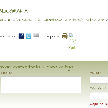
BLIOGRAFÍA
RE, X., CARPENTE, P. e FERNÁNDEZ, J. A. (2021): Pedras con le
parte en.
Imprimir.
nviar comentario a este artigo:
Texto:
Autor:
Teu email:
Copia no c