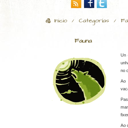
Inicio
Categorías
Fa
/
/
Fauna
Un 
unh
no 
Ao 
vac
Pas
man
fixe
Ao c