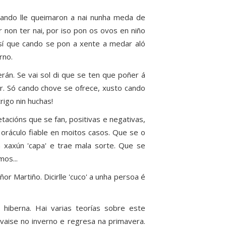
cando lle queimaron a nai nunha meda de
 non ter nai, por iso pon os ovos en niño
sí que cando se pon a xente a medar aló
rno.
erán. Se vai sol di que se ten que poñer á
r. Só cando chove se ofrece, xusto cando
rigo nin huchas!
acións que se fan, positivas e negativas,
 oráculo fiable en moitos casos. Que se o
n xaxún 'capa' e trae mala sorte. Que se
os...
r Martiño. Dicirlle 'cuco' a unha persoa é
hiberna. Hai varias teorías sobre este
 vaise no inverno e regresa na primavera.