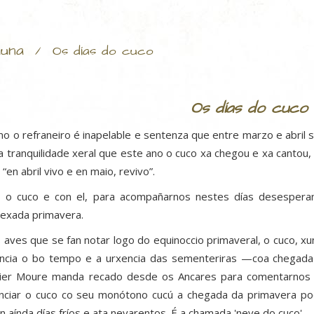
una
/
Os días do cuco
Os días do cuco
o o refraneiro é inapelable e sentenza que entre marzo e abril s
a tranquilidade xeral que este ano o cuco xa chegou e xa cantou,
 “en abril vivo e en maio, revivo”.
 o cuco e con el, para acompañarnos nestes días desesperan
exada primavera.
 aves que se fan notar logo do equinoccio primaveral, o cuco, xu
ncia o bo tempo e a urxencia das sementeriras —coa chegad
ier Moure manda recado desde os Ancares para comentarnos q
nciar o cuco co seu monótono cucú a chegada da primavera 
en aínda días fríos e ata nevarentos. É a chamada 'neve do cuco'.