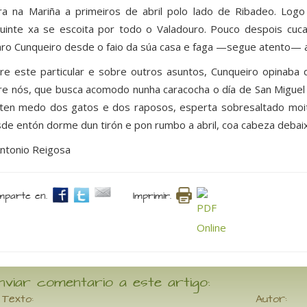
ra na Mariña a primeiros de abril polo lado de Ribadeo. Logo 
uinte xa se escoita por todo o Valadouro. Pouco despois cuc
aro Cunqueiro desde o faio da súa casa e faga —segue atento— 
re este particular e sobre outros asuntos, Cunqueiro opinaba 
re nós, que busca acomodo nunha caracocha o día de San Miguel 
; ten medo dos gatos e dos raposos, esperta sobresaltado moi
de entón dorme dun tirón e pon rumbo a abril, coa cabeza debaixo 
ntonio Reigosa
parte en.
Imprimir.
nviar comentario a este artigo:
Texto:
Autor: