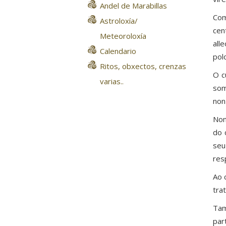
Andel de Marabillas
Com
Astroloxía/
cen
Meteoroloxía
all
Calendario
pol
Ritos, obxectos, crenzas
O c
varias..
som
non
Non
do 
seu
res
Ao 
trat
Tam
par