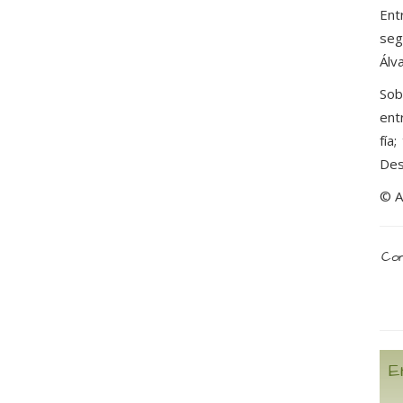
Ent
seg
Álv
Sob
ent
fía
Des
© A
Com
E