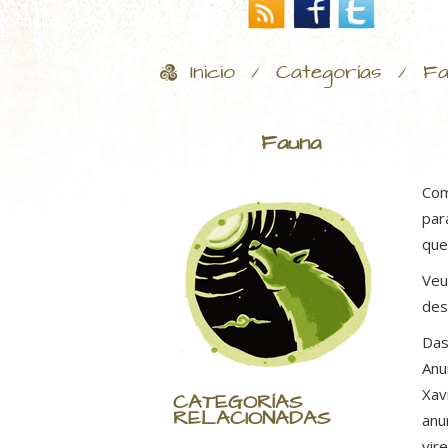
Inicio
Categorías
Fa
/
/
Fauna
Com
par
que
Veu
des
Das
Anu
Xav
CATEGORÍAS
RELACIONADAS
anu
vir