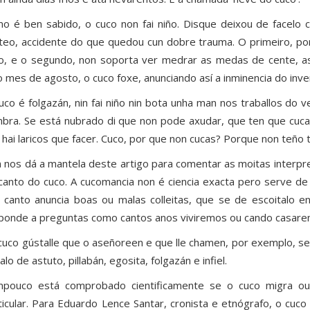
o é ben sabido, o cuco non fai niño. Disque deixou de facelo 
teo, accidente do que quedou cun dobre trauma. O primeiro, por
eo, e o segundo, non soporta ver medrar as medas de cente, a
o mes de agosto, o cuco foxe, anunciando así a inminencia do inve
uco é folgazán, nin fai niño nin bota unha man nos traballos do v
bra. Se está nubrado di que non pode axudar, que ten que cuca
 hai laricos que facer. Cuco, por que non cucas? Porque non teño t
 nos dá a mantela deste artigo para comentar as moitas interpret
canto do cuco. A cucomancia non é ciencia exacta pero serve de
 canto anuncia boas ou malas colleitas, que se de escoitalo e
ponde a preguntas como cantos anos viviremos ou cando casarem
cuco gústalle que o aseñoreen e que lle chamen, por exemplo, seño
alo de astuto, pillabán, egosita, folgazán e infiel.
pouco está comprobado cientificamente se o cuco migra ou 
ticular. Para Eduardo Lence Santar, cronista e etnógrafo, o cuco