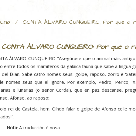
una
/
CONTA ÁLVARO CUNQUEIRO: Por que o r
CONTA ÁLVARO CUNQUEIRO: Por que o ra
TA ÁLVARO CUNQUEIRO "Asegúrase que o animal máis antigo no
co entre todos os mamíferos da galaica fauna que sabe a lingua ga
 del falan. Sabe catro nomes seus: golpe, raposo, zorro e 'xat
lle nomes seus que el ignore. Por exemplo, Pedro, Perico, '
parias e lunarias (o señor Cordal), que en paz descanse, pre
onso, Afonso, ao raposo:
olo rei de Castela, hom. Oíndo falar o golpe de Afonso colle 
sados!".
Nota
: A traducción é nosa.