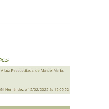
DOS
 A Luz Ressuscitada, de Manuel Maria,
 Gil Hernández o 15/02/2025 ás 12:05:52