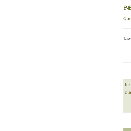
BI
Cun
Com
In
qu