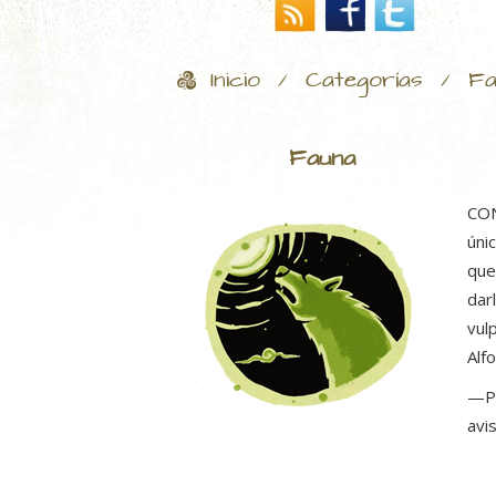
Inicio
Categorías
Fa
/
/
Fauna
CON
úni
que
dar
vul
Alf
­—P
avi