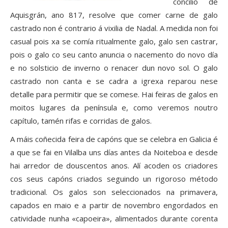
concilio de
Aquisgrán, ano 817, resolve que comer carne de galo
castrado non é contrario á vixilia de Nadal. A medida non foi
casual pois xa se comía ritual­mente galo, galo sen castrar,
pois o galo co seu canto anuncia o nacemento do novo día
e no solsticio de inverno o renacer dun novo sol. O galo
castrado non canta e se cadra a igrexa reparou nese
detalle para permitir que se comese. Hai feiras de galos en
moitos lugares da península e, como veremos noutro
capítulo, tamén rifas e corridas de galos.
A máis coñecida feira de capóns que se celebra en Galicia é
a que se fai en Vilalba uns días antes da Noiteboa e desde
hai arredor de douscentos anos. Alí acoden os criadores
cos seus capóns criados seguindo un rigoroso método
tradicional. Os galos son seleccionados na primavera,
capados en maio e a partir de novembro engordados en
catividade nunha «capoeira», alimentados durante corenta