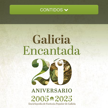
CONTIDOS
INICIO
GALICIA ENCANTADA
DOCUMENTACION
NOVAS
CONTACTO