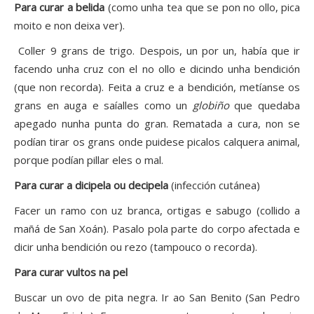
Para curar a belida
(como unha tea que se pon no ollo, pica
moito e non deixa ver).
Coller 9 grans de trigo. Despois, un por un, había que ir
facendo unha cruz con el no ollo e dicindo unha bendición
(que non recorda). Feita a cruz e a bendición, metíanse os
grans en auga e saíalles como un
globiño
que quedaba
apegado nunha punta do gran. Rematada a cura, non se
podían tirar os grans onde puidese picalos calquera animal,
porque podían pillar eles o mal.
Para curar a dicipela ou decipela
(infección cutánea)
Facer un ramo con uz branca, ortigas e sabugo (collido a
mañá de San Xoán). Pasalo pola parte do corpo afectada e
dicir unha bendición ou rezo (tampouco o recorda).
Para curar vultos na pel
Buscar un ovo de pita negra. Ir ao San Benito (San Pedro