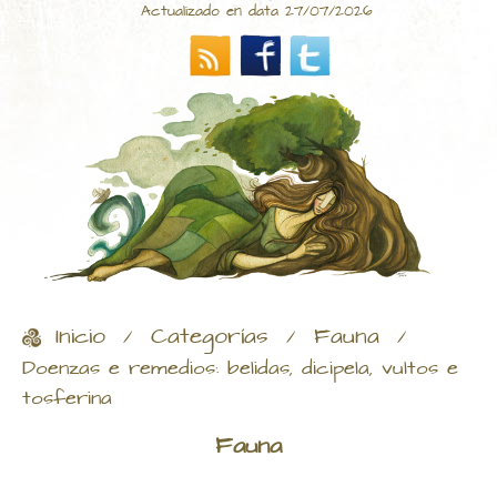
Actualizado en data 27/07/2026
Inicio
Categorías
Fauna
/
/
/
Doenzas e remedios: belidas, dicipela, vultos e
tosferina
Fauna