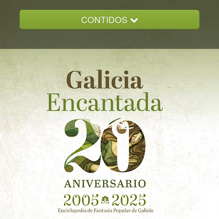
CONTIDOS
INICIO
GALICIA ENCANTADA
DOCUMENTACION
NOVAS
CONTACTO