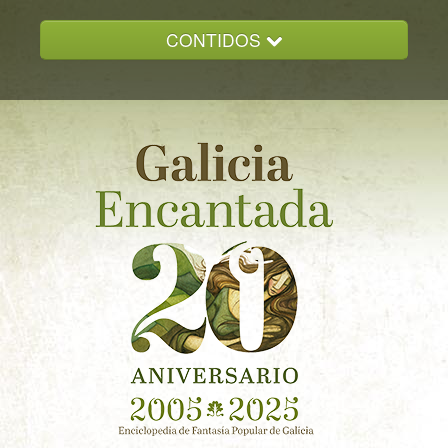
CONTIDOS
INICIO
GALICIA ENCANTADA
DOCUMENTACION
NOVAS
CONTACTO