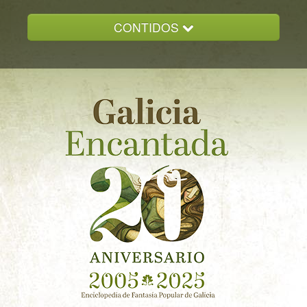
CONTIDOS
INICIO
GALICIA ENCANTADA
DOCUMENTACION
NOVAS
CONTACTO