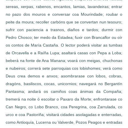
sereas, xerpas, rabenos, encantos, lamias, lavandeiras; entrar
no pazo dos mouros e conversar coa Mourindade; roubar o
peite da moura; recoller carbóns que se convertan nun tesouro;
sufrir con paciencia a trasnos, diaños e tardos; durmir con
Pedro Chosco; ter medo da Estadea; fuxir con Brancaflor ou oír
os contos de María Castaña. O lector poderá visitar as tumbas
de Orcavella e a Raíña Lupa; asaltará casas con Pepa a Loba;
beberá na fonte de Ana Manana; voará con meigas, chuchonas
e nubeiros; correrá sete parroquias cos lobishomes; verá como
Deus crea demos e anxos; asombrarase con lobos, cobras,
dragóns, basiliscos, cocas, unicornios; navegará no Bergantín
Pantasma; andará os camiños coas ánimas da Compaña;
tremerá na noite ó escoitar o Paxaro da Morte; enfrontarase co
Can Negro, co Lobo Branco, coa Peregrina, coa Zarrulada, co
urco e coa Pastoriña; visitará cidades asolagadas e enterradas,
como Antioquía, Lucerna ou Valverde, Pozos Peagos e entradas