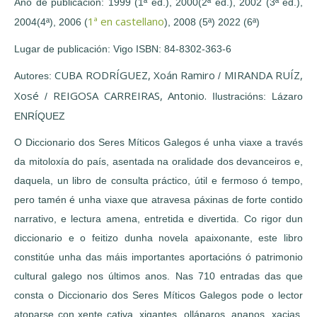
Ano de publicación: 1999 (1ª ed.), 2000(2ª ed.), 2002 (3ª ed.),
1ª en castellano
2004(4ª), 2006 (
), 2008 (5ª) 2022 (6ª)
Lugar de publicación: Vigo ISBN: 84-8302-363-6
CUBA RODRÍGUEZ, Xoán Ramiro
MIRANDA RUÍZ,
Autores:
/
Xosé
REIGOSA CARREIRAS, Antonio.
/
Ilustracións: Lázaro
ENRÍQUEZ
O Diccionario dos Seres Míticos Galegos é unha viaxe a través
da mitoloxía do país, asentada na oralidade dos devanceiros e,
daquela, un libro de consulta práctico, útil e fermoso ó tempo,
pero tamén é unha viaxe que atravesa páxinas de forte contido
narrativo, e lectura amena, entretida e divertida. Co rigor dun
diccionario e o feitizo dunha novela apaixonante, este libro
constitúe unha das máis importantes aportacións ó patrimonio
cultural galego nos últimos anos. Nas 710 entradas das que
consta o Diccionario dos Seres Míticos Galegos pode o lector
atoparse con xente cativa, xigantes, olláparos, ananos, xacias,