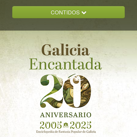
CONTIDOS
INICIO
GALICIA ENCANTADA
DOCUMENTACION
NOVAS
CONTACTO