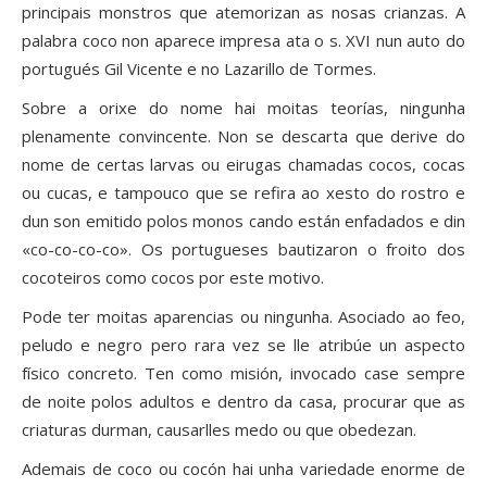
principais monstros que atemorizan as nosas crianzas. A
palabra coco non aparece impresa ata o s. XVI nun auto do
portugués Gil Vicente e no Lazarillo de Tormes.
Sobre a orixe do nome hai moitas teorías, ningunha
plenamente convincente. Non se descarta que derive do
nome de certas larvas ou eirugas chamadas cocos, cocas
ou cucas, e tampouco que se refira ao xesto do rostro e
dun son emitido polos monos cando están enfadados e din
«co-co-co-co». Os portugueses bautizaron o froito dos
cocoteiros como cocos por este motivo.
Pode ter moitas aparencias ou ningunha. Asociado ao feo,
peludo e negro pero rara vez se lle atribúe un aspecto
físico concreto. Ten como misión, invocado case sempre
de noite polos adultos e dentro da casa, procurar que as
criaturas durman, causarlles medo ou que obedezan.
Ademais de coco ou cocón hai unha variedade enorme de