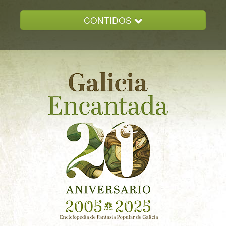
CONTIDOS
INICIO
GALICIA ENCANTADA
DOCUMENTACION
NOVAS
CONTACTO