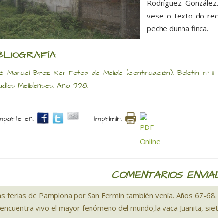
Rodríguez González
vese o texto do rec
peche dunha finca.
BLIOGRAFÍA
é Manuel Broz Rei: Fotos de Melide (continuación). Boletín nº 
udios Melidenses. Ano 1998.
parte en.
Imprimir.
COMENTARIOS ENVIA
las ferias de Pamplona por San Fermín también venía. Años 67-68. 
 encuentra vivo el mayor fenómeno del mundo,la vaca Juanita, siet