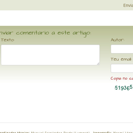
Envi
nviar comentario a este artigo:
Texto:
Autor:
Teu email:
Copia no c