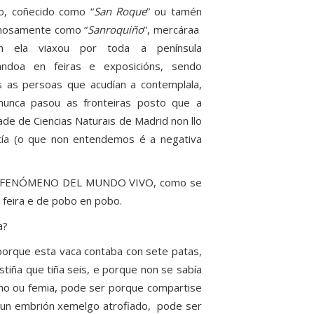
o, coñecido como “
San Roque
” ou tamén
mosamente como “
Sanroquiño
”, mercáraa
n ela viaxou por toda a península
ndoa en feiras e exposicións, sendo
s as persoas que acudían a contemplala,
nunca pasou as fronteiras posto que a
ade de Ciencias Naturais de Madrid non llo
tía (o que non entendemos é a negativa
YOR FENÓMENO DEL MUNDO VIVO, como se
n feira e de pobo en pobo.
a?
porque esta vaca contaba con sete patas,
stiña que tiña seis, e porque non se sabía
o ou femia, pode ser porque compartise
un embrión xemelgo atrofiado, pode ser