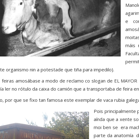
Manol
agari
e co
amosá
moita
máis 
Facult
permi
te organismo nin a potestade que tiña para impedilo).
 feiras amosábase a modo de reclamo co slogan de EL MA
ía ler no rótulo da caixa do camión que a transportaba de feira e
o, por que se fixo tan famosa este exemplar de vaca rubia galeg
Pois principalmente 
aínda que a xente so
moi ben se era mach
parte da anatomía d