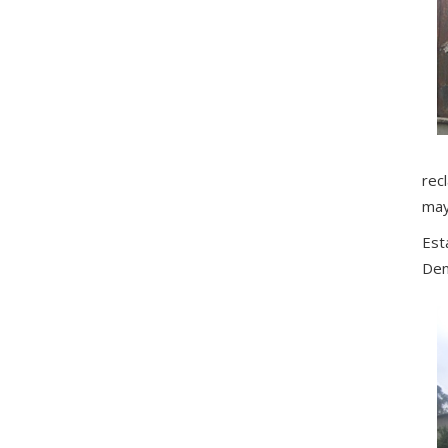
rec
may
Est
Den