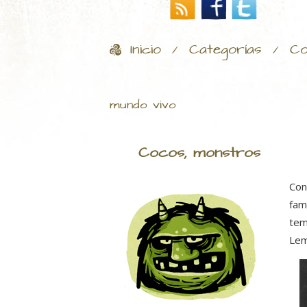
Inicio
Categorías
Co
/
/
mundo vivo
Cocos, monstros
Con
fam
tem
Lem