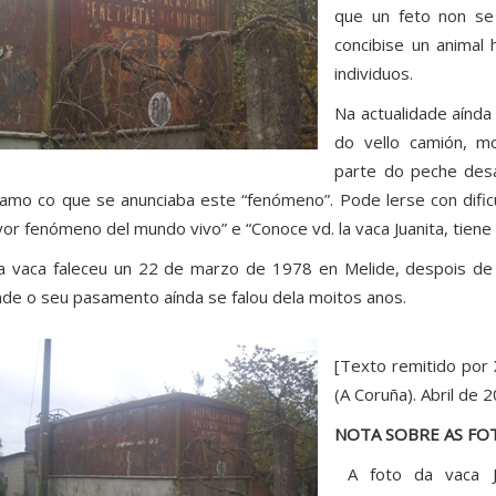
que un feto non se
concibise un animal
individuos.
Na actualidade aínda
do vello camión, m
parte do peche desa
lamo co que se anunciaba este “fenómeno”. Pode lerse con dific
or fenómeno del mundo vivo” e “Conoce vd. la vaca Juanita, tien
a vaca faleceu un 22 de marzo de 1978 en Melide, despois de 1
de o seu pasamento aínda se falou dela moitos anos.
[Texto remitido por 
(A Coruña). Abril de 
NOTA SOBRE AS FO
A foto da vaca Ju