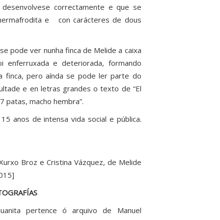
 desenvolvese correctamente e que se
 hermafrodita e con carácteres de dous
 se pode ver nunha finca de Melide a caixa
oi enferruxada e deteriorada, formando
 finca, pero aínda se pode ler parte do
ultade e en letras grandes o texto de “El
e 7 patas, macho hembra”.
5 anos de intensa vida social e pública.
Xurxo Broz e Cristina Vázquez, de Melide
2015]
TOGRAFÍAS
anita pertence ó arquivo de Manuel