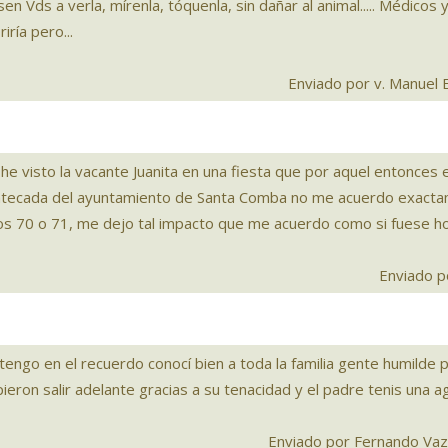
en Vds a verla, mírenla, tóquenla, sin dañar al animal..... Médicos
iría pero...
Enviado por v. Manuel 
 he visto la vacante Juanita en una fiesta que por aquel entonce
ntecada del ayuntamiento de Santa Comba no me acuerdo exactam
os 70 o 71, me dejo tal impacto que me acuerdo como si fuese h
Enviado p
 tengo en el recuerdo conocí bien a toda la familia gente humilde
ieron salir adelante gracias a su tenacidad y el padre tenis una ag
Enviado por Fernando Vaz