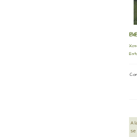
BI
Xos
Est
Com
A 
se