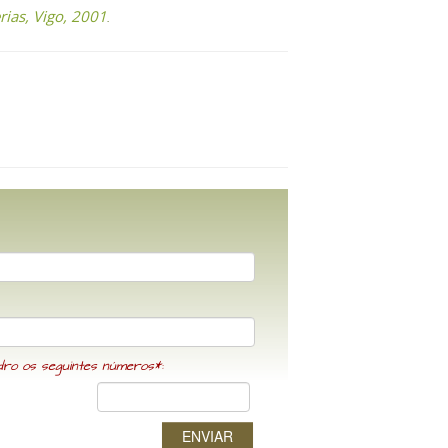
rias, Vigo, 2001
.
dro os seguintes números*:
ENVIAR