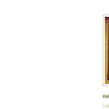
.
BI
CUB