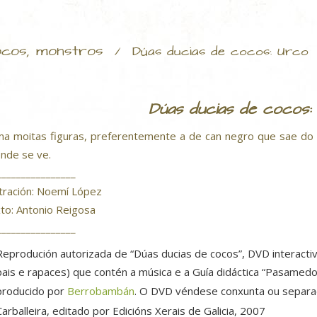
cos, monstros
/
Dúas ducias de cocos: Urco
Dúas ducias de cocos:
a moitas figuras, preferentemente a de can negro que sae do 
 onde se ve.
________________
stración: Noemí López
to: Antonio Reigosa
________________
Reprodución autorizada de “Dúas ducias de cocos”, DVD interactiv
pais e rapaces) que contén a música e a Guía didáctica “Pasamed
producido por
Berrobambán
. O DVD véndese conxunta ou separ
Carballeira, editado por Edicións Xerais de Galicia, 2007