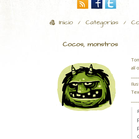
Inicio
Categorías
Co
/
/
Cocos, monstros
Tom
alí
___
Ilu
Tex
___