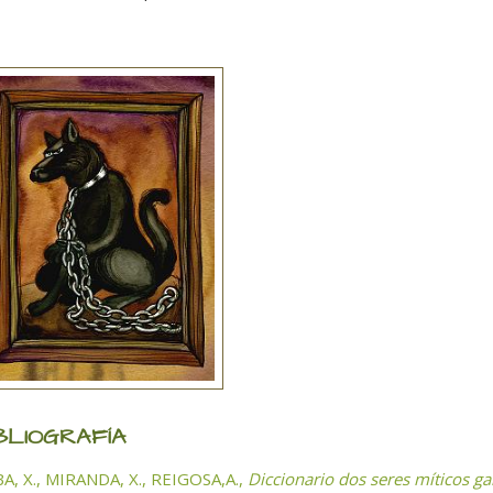
BLIOGRAFÍA
A, X., MIRANDA, X., REIGOSA,A.,
Diccionario dos seres míticos ga