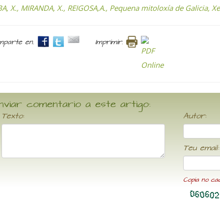
A, X., MIRANDA, X., REIGOSA,A.,
Pequena mitoloxía de Galicia, Xe
parte en.
Imprimir.
nviar comentario a este artigo:
Texto:
Autor:
Teu email:
Copia no ca