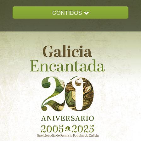
CONTIDOS
INICIO
GALICIA ENCANTADA
DOCUMENTACION
NOVAS
CONTACTO