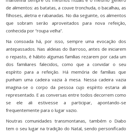
mantenha sempre os mesmos rituais e o mesmo género
de alimentos: as batatas, a couve tronchuda, o bacalhau, as
filhoses, aletria e rabanadas. No dia seguinte, os alimentos
que sobram serão aproveitados para nova refeição,
conhecida por “roupa velha”.
Na consoada há, por isso, sempre uma evocação dos
antepassados. Nas aldeias do Barroso, antes de iniciarem
o repasto, é hábito algumas famílias rezarem por cada um
dos familiares falecidos, como que a convidar o seu
espírito para a refeição. Há memória de famílias que
punham uma cadeira vazia à mesa. Nessa cadeira vazia
imagina-se o corpo da pessoa cujo espírito estaria ali
representado. E as conversas entre todos decorrem como
se ele ali estivesse a participar, apontando-se
frequentemente para o lugar vazio.
Noutras comunidades transmontanas, também o Diabo
tem o seu lugar na tradição do Natal, sendo personificado