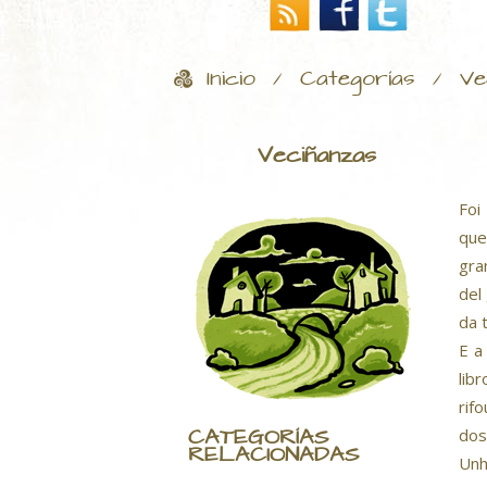
Inicio
Categorías
Ve
/
/
Veciñanzas
Foi
que
gra
del
da 
E a
lib
rif
CATEGORÍAS
dos
RELACIONADAS
Unh