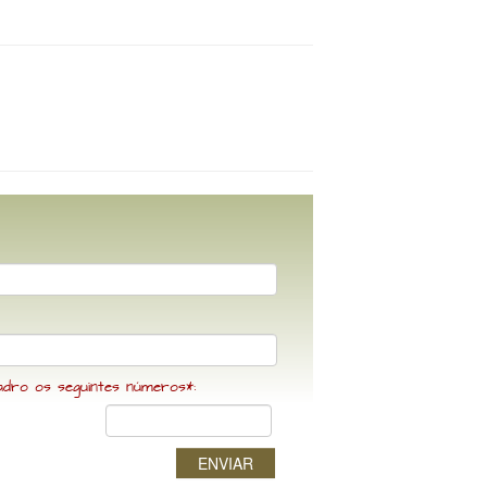
adro os seguintes números*:
ENVIAR