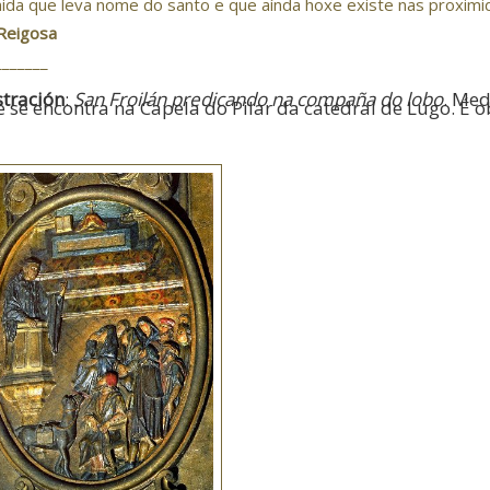
ida que leva nome do santo e que aínda hoxe existe nas proximid
Reigosa
_______
stración
:
San Froilán predicando na compaña do lobo
. Med
 se encontra na Capela do Pilar da catedral de Lugo. É 