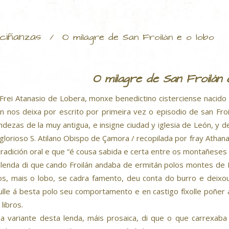
ciñanzas
/
O milagre de San Froilán e o lobo
O milagre de San Froilán 
 Frei Atanasio de Lobera, monxe benedictino cisterciense nacido n
n nos deixa por escrito por primeira vez o episodio de san Froil
ndezas de la muy antigua, e insigne ciudad y iglesia de León, y d
 glorioso S. Atilano Obispo de Çamora / recopilada por fray Atha
tradición oral e que “é cousa sabida e certa entre os montañeses
 lenda di que cando Froilán andaba de ermitán polos montes de 
ros, mais o lobo, se cadra famento, deu conta do burro e deixou
oulle á besta polo seu comportamento e en castigo fíxolle poñer 
 libros.
a variante desta lenda, máis prosaica, di que o que carrexaba