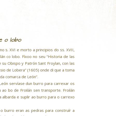
e o lobo
o s. XVI e morto a principios do ss. XVII,
án co lobo. Fíxoo no seu “Historia de las
e su Obispo y Patrón Sant Froylan, con las
nasio de Lobera” (1605) onde di que a toma
 da comarca de León”.
León servíase dun burro para carrexar os
 ao bo de Froilán sen transporte. Froilán
a albarda e suplir ao burro para o carrexo
 o burro eran as pedras para construír a