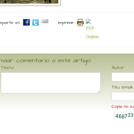
parte en.
Imprimir.
nviar comentario a este artigo:
Texto:
Autor:
Teu email:
Copia no c