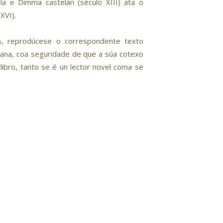
lila e Dimma castelán (século XIII) ata o
XVI).
as, reprodúcese o correspondente texto
riana, coa seguridade de que a súa cotexo
libro, tanto se é un lector novel coma se