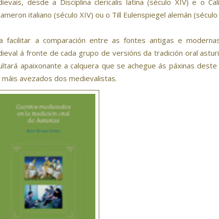
ievais, desde a Disciplina clericalis latina (século XIV) e o Ca
ameron italiano (século XIV) ou o Till Eulenspiegel alemán (século 
a facilitar a comparación entre as fontes antigas e modern
ieval á fronte de cada grupo de versións da tradición oral astu
ultará apaixonante a calquera que se achegue ás páxinas deste 
 máis avezados dos medievalistas.