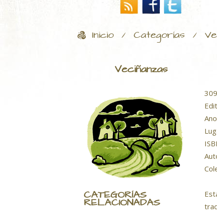
Inicio
Categorías
Ve
/
/
Veciñanzas
309
Edi
Ano
Lug
ISB
Aut
Col
CATEGORÍAS
Est
RELACIONADAS
tra