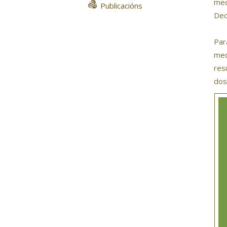
med
Publicacións
Dec
Par
med
res
dos