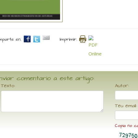
parte en.
Imprimir.
nviar comentario a este artigo:
Texto:
Autor:
Teu email:
Copia no c