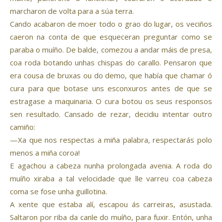
marcharon de volta para a súa terra.
Cando acabaron de moer todo o grao do lugar, os veciños
caeron na conta de que esqueceran preguntar como se
paraba o muíño. De balde, comezou a andar máis de presa,
coa roda botando unhas chispas do carallo. Pensaron que
era cousa de bruxas ou do demo, que había que chamar ó
cura para que botase uns esconxuros antes de que se
estragase a maquinaria. O cura botou os seus responsos
sen resultado. Cansado de rezar, decidiu intentar outro
camiño:
—Xa que nos respectas a miña palabra, respectarás polo
menos a miña coroa!
E agachou a cabeza nunha prolongada avenia. A roda do
muíño xiraba a tal velocidade que lle varreu coa cabeza
coma se fose unha guillotina.
A xente que estaba alí, escapou ás carreiras, asustada.
Saltaron por riba da canle do muíño, para fuxir. Entón, unha