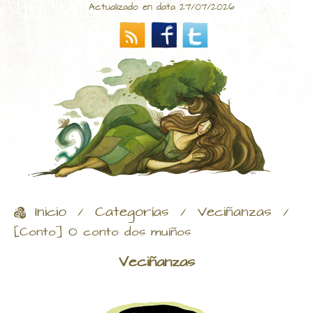
Actualizado en data 27/07/2026
Inicio
Categorías
Veciñanzas
/
/
/
[Conto] O conto dos muíños
Veciñanzas