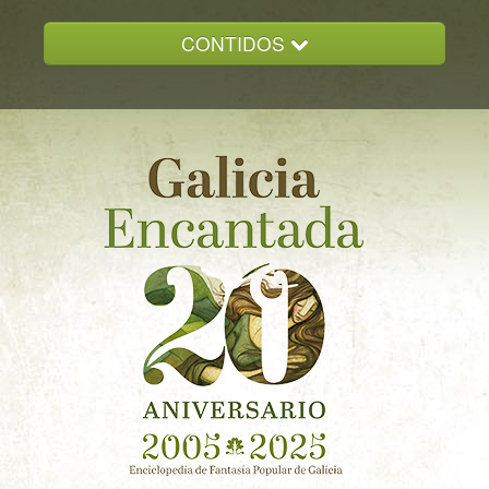
CONTIDOS
INICIO
GALICIA ENCANTADA
DOCUMENTACION
NOVAS
CONTACTO