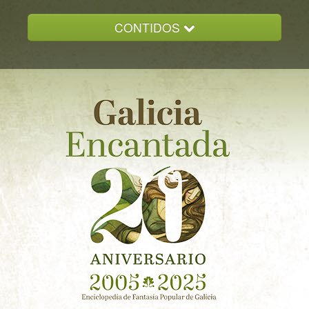
CONTIDOS
INICIO
GALICIA ENCANTADA
DOCUMENTACION
NOVAS
CONTACTO