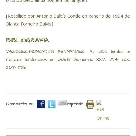
ó fondo pero aínda non entrou ninguén.
[Recollido por Antonio Balbís Conde en xaneiro de 1994 de
Blanca Forneiro Balvís]
BIBLIOGRAFÍA
VÁZQUEZ-MONXARDÍN FERNÁNDEZ, A., «102 lendas e
noticias lendarias», en Boletín Auriense, XXIV, 1994, páx..
287- 336.
Comparte en.
Imprimir.