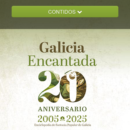
CONTIDOS
INICIO
GALICIA ENCANTADA
DOCUMENTACION
NOVAS
CONTACTO