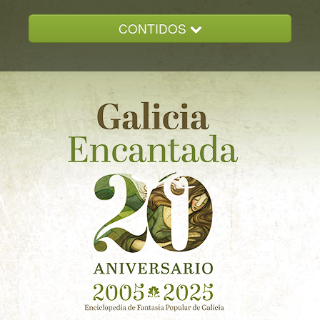
CONTIDOS
INICIO
GALICIA ENCANTADA
DOCUMENTACION
NOVAS
CONTACTO