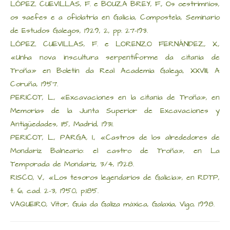
LÓPEZ CUEVILLAS, F. e BOUZA BREY, F., Os oestrimnios,
os saefes e a ofiolatría en Galicia, Compostela, Seminario
de Estudos Galegos, 1929, 2, pp. 27-193.
LÓPEZ CUEVILLAS, F. e LORENZO FERNÁNDEZ, X.,
«Unha nova inscultura serpentiforme da citania de
Troña» en Boletín da Real Academia Galega, XXVIII, A
Coruña, 1957.
PERICOT, L., «Excavaciones en la citania de Troña», en
Memorias de la Junta Superior de Excavaciones y
Antigüedades, 115, Madrid, 1931.
PERICOT, L., PARGA, I., «Castros de los alrededores de
Mondariz Balneario: el castro de Troña», en La
Temporada de Mondariz, 3/4, 1928.
RISCO, V., «Los tesoros legendarios de Galicia», en RDTP,
t. 6, cad. 2-3, 1950, p.185.
VAQUEIRO, Vítor, Guía da Galiza máxica, Galaxia, Vigo, 1998.