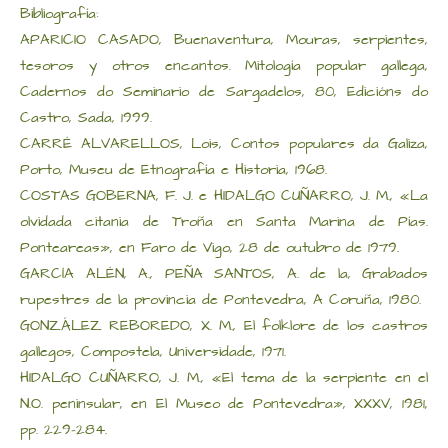
Bibliografía:
APARICIO CASADO, Buenaventura, Mouras, serpientes,
tesoros y otros encantos. Mitología popular gallega,
Cadernos do Seminario de Sargadelos, 80, Edicións do
Castro, Sada, 1999.
CARRÉ ALVARELLOS, Lois, Contos populares da Galiza,
Porto, Museu de Etnografía e Historia, 1968.
COSTAS GOBERNA, F. J. e HIDALGO CUÑARRO, J. M., «La
olvidada citania de Troña en Santa Marina de Pías.
Ponteareas», en Faro de Vigo, 28 de outubro de 1979.
GARCÍA ALÉN, A., PEÑA SANTOS, A. de la, Grabados
rupestres de la provincia de Pontevedra, A Coruña, 1980.
GONZÁLEZ REBOREDO, X. M., El folklore de los castros
gallegos, Compostela, Universidade, 1971.
HIDALGO CUÑARRO, J. M., «El tema de la serpiente en el
N.O. peninsular, en El Museo de Pontevedra», XXXV, 1981,
pp. 229-284.