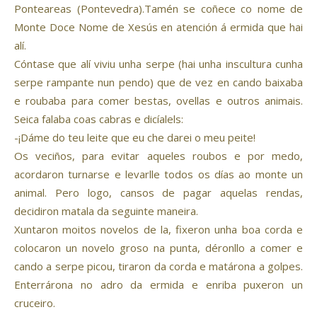
Ponteareas (Pontevedra).Tamén se coñece co nome de
Monte Doce Nome de Xesús en atención á ermida que hai
alí.
Cóntase que alí viviu unha serpe (hai unha inscultura cunha
serpe rampante nun pendo) que de vez en cando baixaba
e roubaba para comer bestas, ovellas e outros animais.
Seica falaba coas cabras e dicíalels:
-¡Dáme do teu leite que eu che darei o meu peite!
Os veciños, para evitar aqueles roubos e por medo,
acordaron turnarse e levarlle todos os días ao monte un
animal. Pero logo, cansos de pagar aquelas rendas,
decidiron matala da seguinte maneira.
Xuntaron moitos novelos de la, fixeron unha boa corda e
colocaron un novelo groso na punta, déronllo a comer e
cando a serpe picou, tiraron da corda e matárona a golpes.
Enterrárona no adro da ermida e enriba puxeron un
cruceiro.