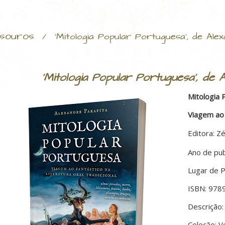
souros
/
'Mitologia Popular Portuguesa', de Ale
'Mitologia Popular Portuguesa', de 
Mitologia 
Viagem ao 
Editora: Zé
Ano de pub
Lugar de P
ISBN: 97
Descrição:
Coleção: V