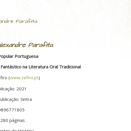
xandre Parafita
Alexandre Parafita
Popular Portuguesa
Fantástico na Literatura Oral Tradicional
firo (
www.zefiro.pt
)
licação: 2021
ublicação: Sintra
89896771805
 280 páginas
entos da História