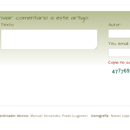
nviar comentario a este artigo:
Texto:
Autor:
Teu email:
Copia no c
ordinador técnico:
Manuel Fernández Prado (Lugonet)
Iconografía:
Noemí Lópe