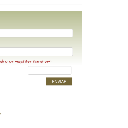
adro os seguintes números*:
ENVIAR
z