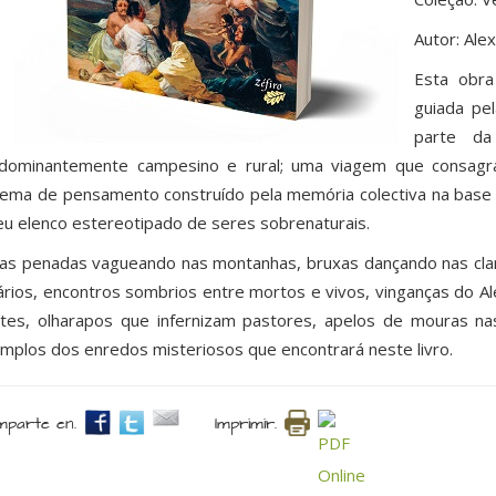
Autor: Ale
Esta obra
guiada pe
parte da
dominantemente campesino e rural; uma viagem que consagra
tema de pensamento construído pela memória colectiva na base 
eu elenco estereotipado de seres sobrenaturais.
as penadas vagueando nas montanhas, bruxas dançando nas clar
ários, encontros sombrios entre mortos e vivos, vinganças do 
tes, olharapos que infernizam pastores, apelos de mouras na
mplos dos enredos misteriosos que encontrará neste livro.
parte en.
Imprimir.