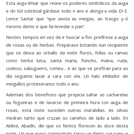
Esta auga limiar que reúne os poderes simbólicos da auga
e do Sol solsticial gárdase todo o ano e alonga a vida. Di E.
Lence Santar que “que axota as meigas, ao trasgo y-ó
mesmo demo e que fai levedar o pan”.
Nestes tempos en vez de ir buscar a flor prefírese a auga
de rosas ou de herbas. Prepárase botando nun recipiente
que se deixa ao orballo da noite flores, follas ou ramas
como herba luísa, santa maría, fiúncho, malva, ruda,
codeso, sabugueiro, romeu... e as que se prefiran para ao
día seguinte lavar a cara con ela. Un halo inhibidor de
meigallos protexeranos todo o ano.
Ademais dos beneficios que propicia saltar as cacharelas
ou fogueiras e de lavarse de primeira hora con auga de
rosas, esta noite suceden outras marabillas. As silvas
medran tanto que cruzan os camiños de lado a lado. En
Aldixe, Abadín, din que os fentos florecen ás doce desta
noite. Un que quixo comprobalo tapou un fento cun pano e