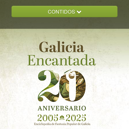
CONTIDOS
INICIO
GALICIA ENCANTADA
DOCUMENTACION
NOVAS
CONTACTO