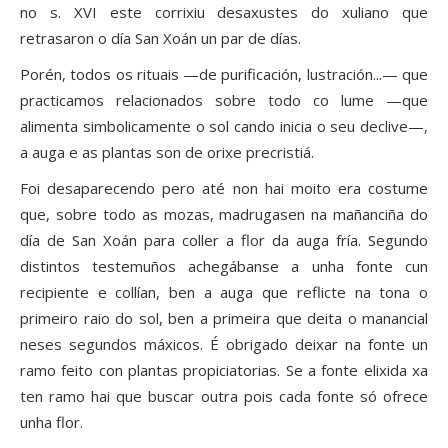
no s. XVI este corrixiu desaxustes do xuliano que
retrasaron o día San Xoán un par de días.
Porén, todos os rituais —de purificación, lustración...— que
practicamos relacionados sobre todo co lume —que
alimenta simbolicamente o sol cando inicia o seu declive—,
a auga e as plantas son de orixe precristiá.
Foi desaparecendo pero até non hai moito era costume
que, sobre todo as mozas, madrugasen na mañanciña do
día de San Xoán para coller a flor da auga fría. Segundo
distintos testemuños achegábanse a unha fonte cun
recipiente e collían, ben a auga que reflicte na tona o
primeiro raio do sol, ben a primeira que deita o manancial
neses segundos máxicos. É obrigado deixar na fonte un
ramo feito con plantas propiciatorias. Se a fonte elixida xa
ten ramo hai que buscar outra pois cada fonte só ofrece
unha flor.