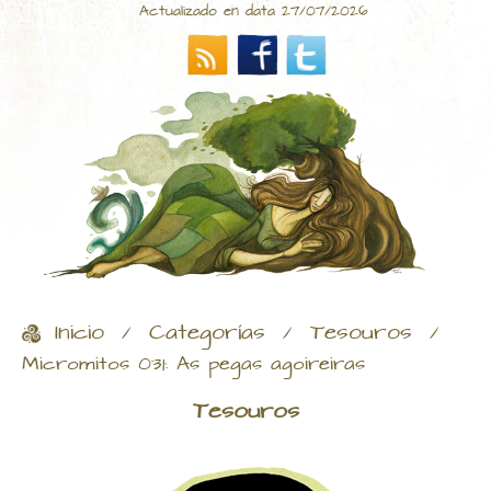
Actualizado en data 27/07/2026
Inicio
Categorías
Tesouros
/
/
/
Micromitos 031: As pegas agoireiras
Tesouros