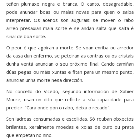
teñen plumaxe negra e branca. O canto, desagradable,
pode anunciar boas ou malas novas para quen o saiba
interpretar. Os acenos son augurais: se moven o rabo
arreo presaxian mala sorte e se andan salta que salta é
sinal de boa sorte.
O peor é que agoiran a morte. Se voan enriba ou arredor
da casa dun enfermo, se peteiran as contras ou os cristais
dunha ventá anuncian o seu próximo final. Cando camiñan
dúas pegas ou máis xuntas e fitan para un mesmo punto,
anuncian unha morte nesa dirección.
No concello do Vicedo, segundo información de Xabier
Moure, usan un dito que reflicte a súa capacidade para
predicir: "Cara onde pon o rabo, deixa o recado".
Son ladroas consumadas e escollidas. Só rouban obxectos
brillantes, xeralmente moedas e xoias de ouro ou prata
que empetan no niño.