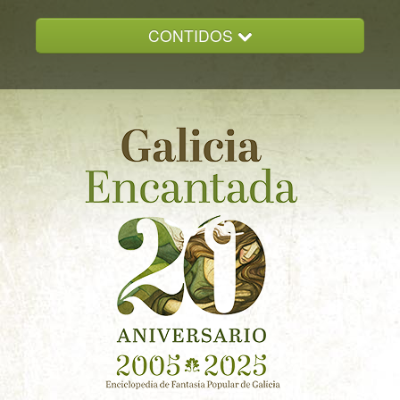
CONTIDOS
INICIO
GALICIA ENCANTADA
DOCUMENTACION
NOVAS
CONTACTO