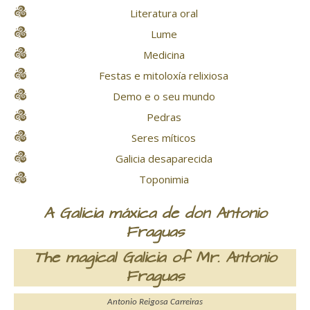
Literatura oral
Lume
Medicina
Festas e mitoloxía relixiosa
Demo e o seu mundo
Pedras
Seres míticos
Galicia desaparecida
Toponimia
A Galicia máxica de don Antonio
Fraguas
The magical Galicia of Mr. Antonio
Fraguas
Antonio Reigosa Carreiras