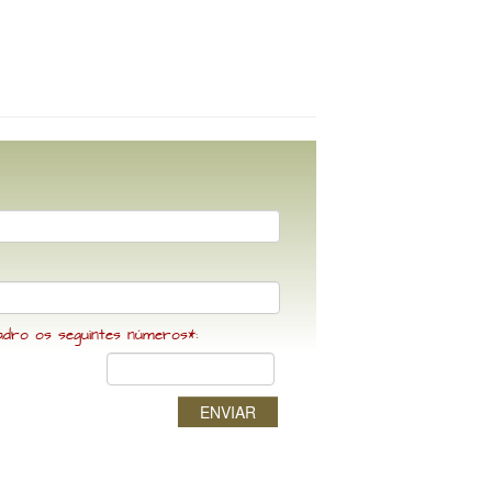
adro os seguintes números*:
ENVIAR