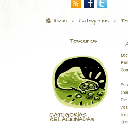
Inicio
Categorías
Te
/
/
Tesouros
Loc
Par
Con
Est
cha
Des
vez
CATEGORÍAS
tre
RELACIONADAS
Cre