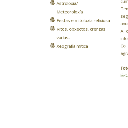
cum
Astroloxía/
Ten
Meteoroloxía
seg
Festas e mitoloxía relixiosa
anu
Ritos, obxectos, crenzas
A o
varias..
inf
Co 
Xeografía mítica
agr
Fot
Es