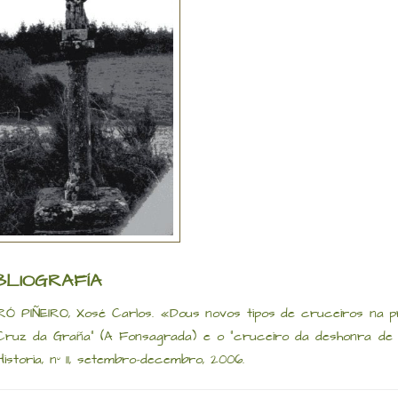
BLIOGRAFÍA
RÓ PIÑEIRO, Xosé Carlos. «Dous novos tipos de cruceiros na pr
Cruz da Graña” (A Fonsagrada) e o “cruceiro da deshonra de
Historia, nº 11, setembro-decembro, 2006.