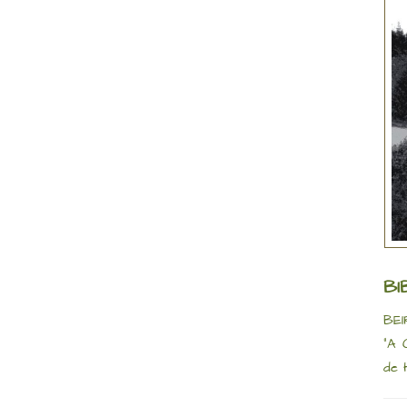
BI
BEI
“A 
de 