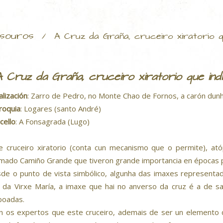
souros
/
A Cruz da Graña, cruceiro xiratorio 
A Cruz da Graña, cruceiro xiratorio que in
alización
: Zarro de Pedro, no Monte Chao de Fornos, a carón dunha
roquia
: Logares (santo André)
cello
: A Fonsagrada (Lugo)
e cruceiro xiratorio (conta cun mecanismo que o permite), a
mado Camiño Grande que tiveron grande importancia en épocas 
de o punto de vista simbólico, algunha das imaxes representad
 da Virxe María, a imaxe que hai no anverso da cruz é a de sa
boadas.
n os expertos que este cruceiro, ademais de ser un elemento d