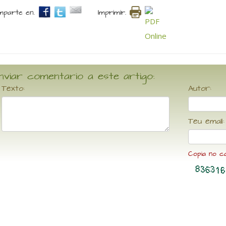
parte en.
Imprimir.
nviar comentario a este artigo:
Texto:
Autor:
Teu email:
Copia no c