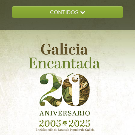
CONTIDOS
INICIO
GALICIA ENCANTADA
DOCUMENTACION
NOVAS
CONTACTO