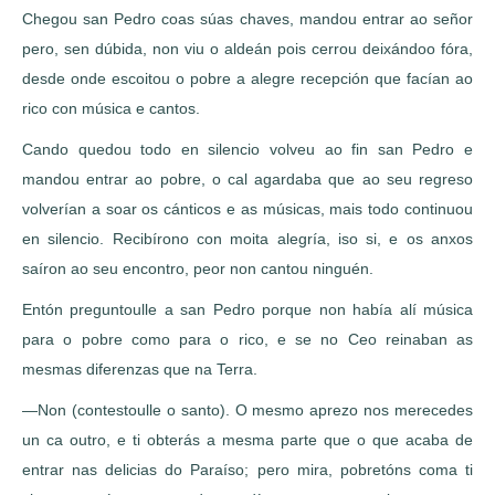
Chegou san Pedro coas súas chaves, mandou entrar ao señor
pero, sen dúbida, non viu o aldeán pois cerrou deixándoo fóra,
desde onde escoitou o pobre a alegre recepción que facían ao
rico con música e cantos.
Cando quedou todo en silencio volveu ao fin san Pedro e
mandou entrar ao pobre, o cal agardaba que ao seu regreso
volverían a soar os cánticos e as músicas, mais todo continuou
en silencio. Recibírono con moita alegría, iso si, e os anxos
saíron ao seu encontro, peor non cantou ninguén.
Entón preguntoulle a san Pedro porque non había alí música
para o pobre como para o rico, e se no Ceo reinaban as
mesmas diferenzas que na Terra.
—Non (contestoulle o santo). O mesmo aprezo nos merecedes
un ca outro, e ti obterás a mesma parte que o que acaba de
entrar nas delicias do Paraíso; pero mira, pobretóns coma ti