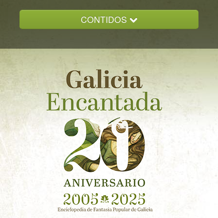
CONTIDOS
INICIO
GALICIA ENCANTADA
DOCUMENTACION
NOVAS
CONTACTO