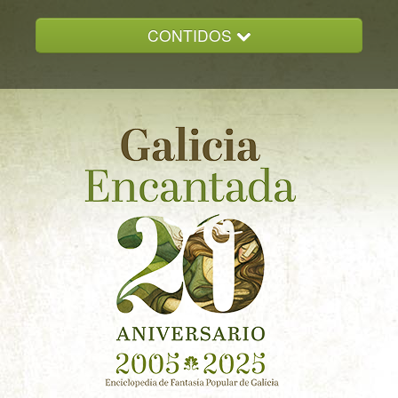
CONTIDOS
INICIO
GALICIA ENCANTADA
DOCUMENTACION
NOVAS
CONTACTO